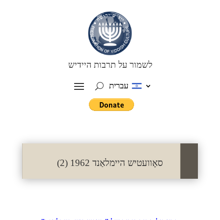
לשמור על תרבות היידיש
עברית
סאָוועטיש היימלאַנד 1962 (2)