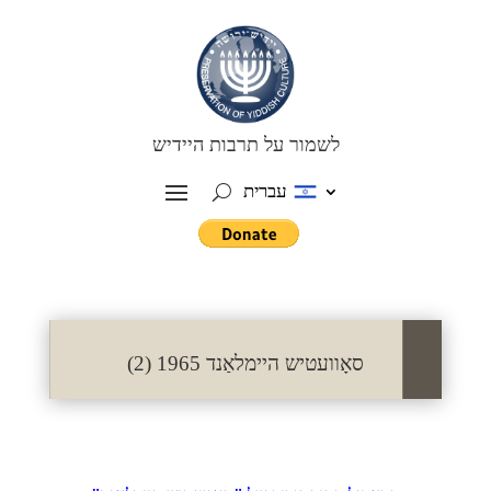
לשמור על תרבות היידיש
עברית
סאָוועטיש היימלאַנד 1965 (2)