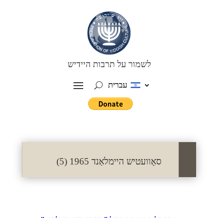
לשמור על תרבות היידיש
עברית
סאָוועטיש היימלאַנד 1965 (5)