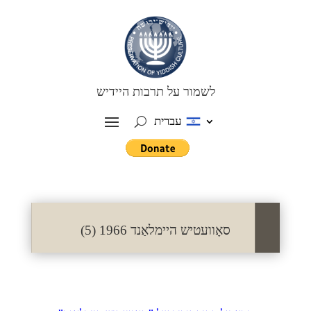
לשמור על תרבות היידיש
עברית
סאָוועטיש היימלאַנד 1966 (5)