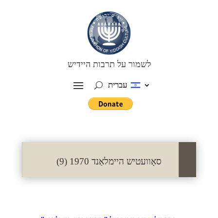
לשמור על תרבות היידיש
עברית
סאָוועטיש היימלאַנד 1970 (9)