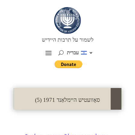
לשמור על תרבות היידיש
עברית
סאָוועטיש היימלאַנד 1971 (5)