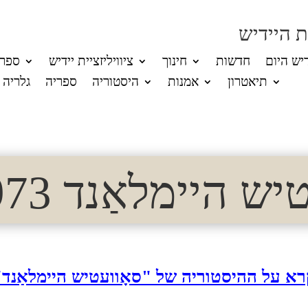
 היידיש
דיש היום
חדשות
חינוך
ציוויליזציית יידיש
ספרו
תיאטרון
אמנות
היסטוריה
ספריה
גלריה
 היימלאַנד 1973 (1)
רא על ההיסטוריה של "סאָוועטיש היימלאַנד"