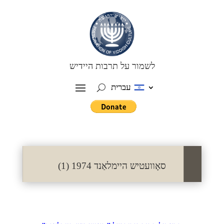
לשמור על תרבות היידיש
עברית
סאָוועטיש היימלאַנד 1974 (1)