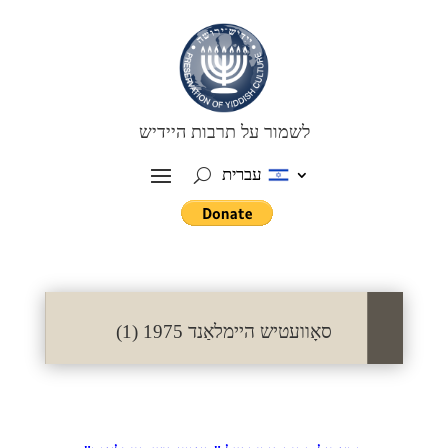
לשמור על תרבות היידיש
עברית
סאָוועטיש היימלאַנד 1975 (1)