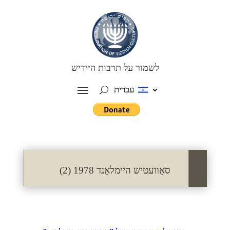
לשמור על תרבות היידיש
עברית
סאָוועטיש היימלאַנד 1978 (2)