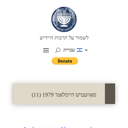
לשמור על תרבות היידיש
עברית
סאָוועטיש היימלאַנד 1979 (11)