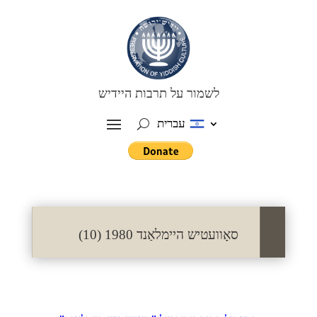
לשמור על תרבות היידיש
עברית
סאָוועטיש היימלאַנד 1980 (10)