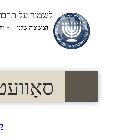
לשמור על תרבות
המשימה שלנו
יי
סאָוועטיש 
ק