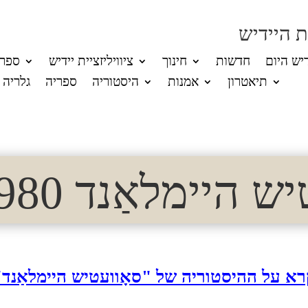
 היידיש
דיש היום
חדשות
חינוך
ציוויליזציית יידיש
ספרו
תיאטרון
אמנות
היסטוריה
ספריה
גלריה
היימלאַנד 1980 (11)
רא על ההיסטוריה של "סאָוועטיש היימלאַנד"