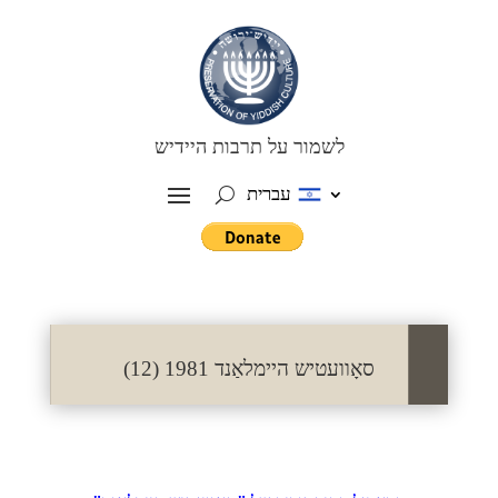
לשמור על תרבות היידיש
עברית
סאָוועטיש היימלאַנד 1981 (12)