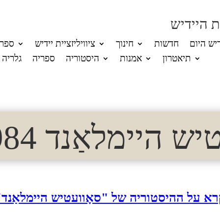
 היידיש
דיש היום
חדשות
חינוך
ציוויליזציית יידיש
ספרו
תיאטרון
אמנות
היסטוריה
ספריה
גלריה
 היימלאַנד 1984 (1)
רא על ההיסטוריה של "סאָוועטיש היימלאַנד"