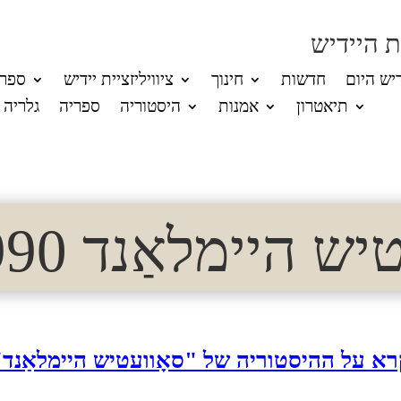
 היידיש
דיש היום
חדשות
חינוך
ציוויליזציית יידיש
ספרו
תיאטרון
אמנות
היסטוריה
ספריה
גלריה
 היימלאַנד 1990 (3)
רא על ההיסטוריה של "סאָוועטיש היימלאַנד"