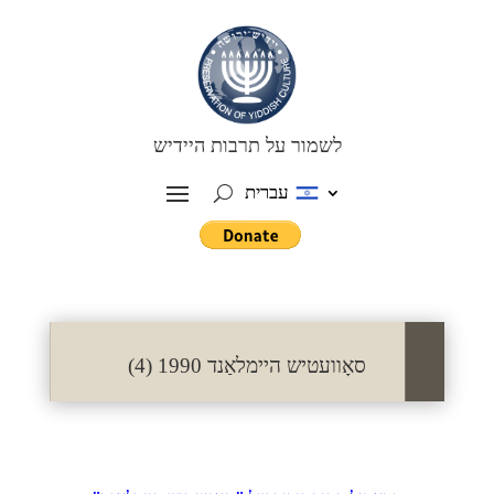
לשמור על תרבות היידיש
עברית
סאָוועטיש היימלאַנד 1990 (4)