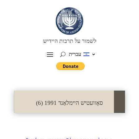
לשמור על תרבות היידיש
עברית
סאָוועטיש היימלאַנד 1991 (6)