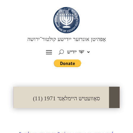
אָפּהיטן אונדזער ייִדישע קולטור־ירושה
ייִדיש
סאָוועטיש היימלאַנד 1971 (11)