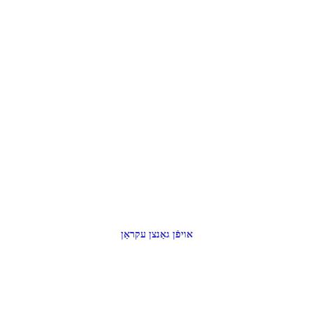
אויפֿן גאַנצן עקראַן