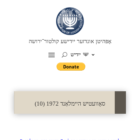
אָפּהיטן אונדזער ייִדישע קולטור־ירושה
ייִדיש
סאָוועטיש היימלאַנד 1972 (10)