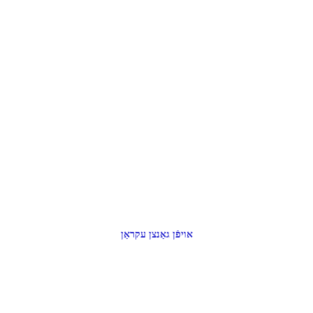
אויפֿן גאַנצן עקראַן