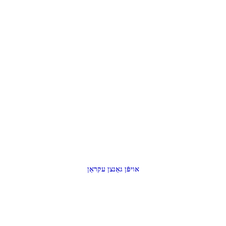
אויפֿן גאַנצן עקראַן