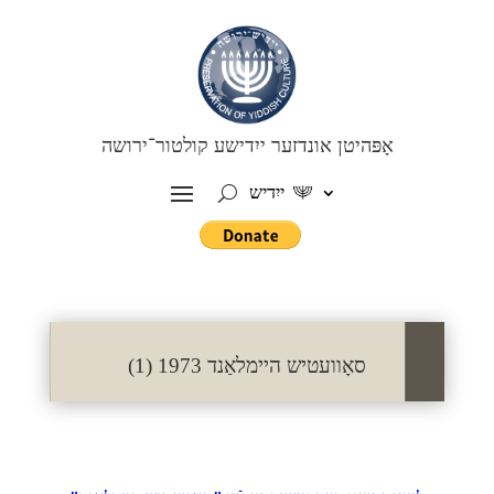
אָפּהיטן אונדזער ייִדישע קולטור־ירושה
ייִדיש
סאָוועטיש היימלאַנד 1973 (1)