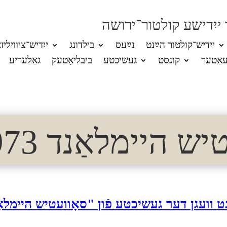
 ייִדישע קולטור־ירושה
ייִדיש־קולטור הײַנט
נײַעס
בילדונג
ייִדיש־ציוויליז
אַטער
קונסט
געשיכטע
ביבליאָטעק
גאַלעריע
 היימלאַנד 1973 (9)
ט וועגן דער געשיכטע פֿון "סאָוועטיש היימלא