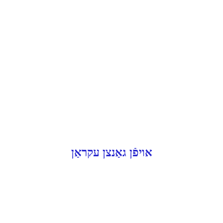
אויפֿן גאַנצן עקראַן