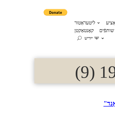
אַציע
ליטעראַטור
שותּפֿים
קאָנטאַקטן
ייִדיש
ַנד"