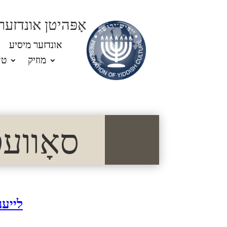
אָפּהיטן אונדזער
אונדזער מיסיע
מוזיק
טע
סאָוועטיש
לייענ