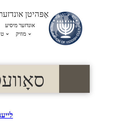
אָפּהיטן אונדזער
אונדזער מיסיע
מוזיק
טע
סאָוועטיש
לייענ