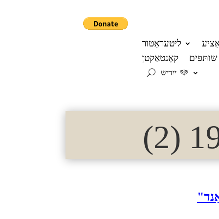
אַציע
ליטעראַטור
שותּפֿים
קאָנטאַקטן
ייִדיש
ַנד"