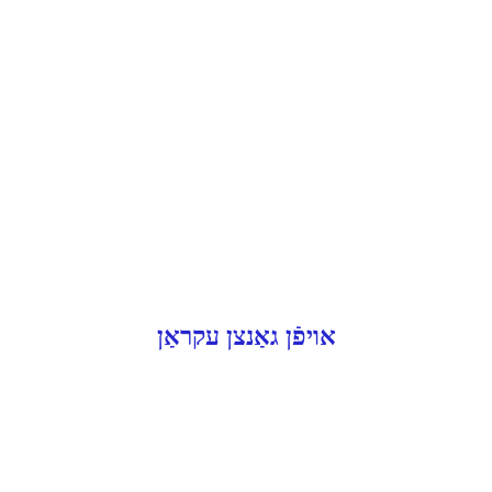
אויפֿן גאַנצן עקראַן