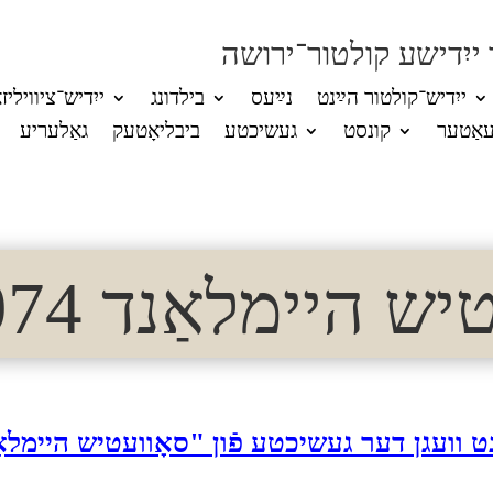
 ייִדישע קולטור־ירושה
ייִדיש־קולטור הײַנט
נײַעס
בילדונג
ייִדיש־ציוויליז
אַטער
קונסט
געשיכטע
ביבליאָטעק
גאַלעריע
 היימלאַנד 1974 (2)
ט וועגן דער געשיכטע פֿון "סאָוועטיש היימלא