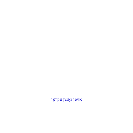
אויפֿן גאַנצן עקראַן