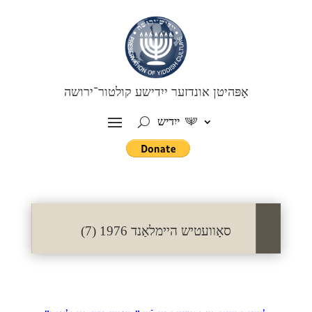
אָפּהיטן אונדזער ייִדישע קולטור־ירושה
ייִדיש
סאָוועטיש היימלאַנד 1976 (7)