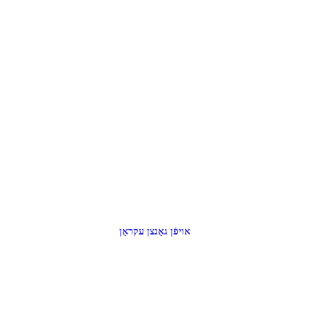
אויפֿן גאַנצן עקראַן