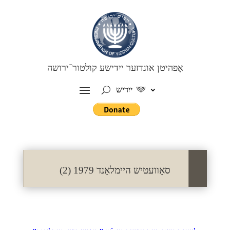
אָפּהיטן אונדזער ייִדישע קולטור־ירושה
ייִדיש
סאָוועטיש היימלאַנד 1979 (2)