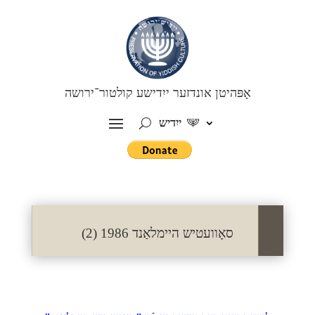
אָפּהיטן אונדזער ייִדישע קולטור־ירושה
ייִדיש
סאָוועטיש היימלאַנד 1986 (2)