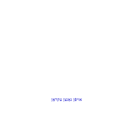
אויפֿן גאַנצן עקראַן