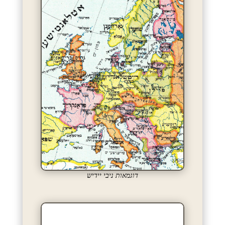
דוגמאות ניבי יידיש