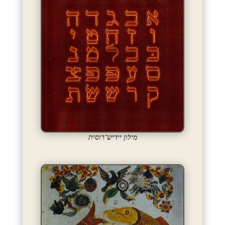
מילון יידיש־רוסית