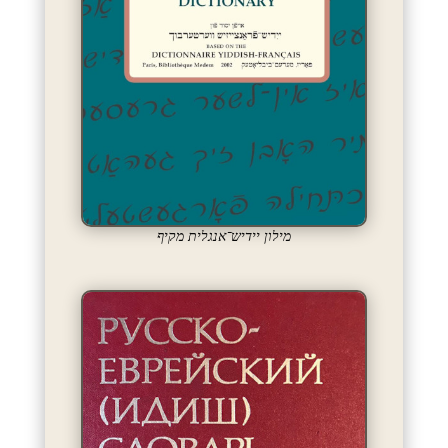
מילון יידיש־אנגלית מקיף