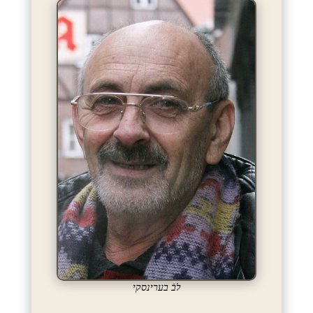
לבֿ בערינסקי