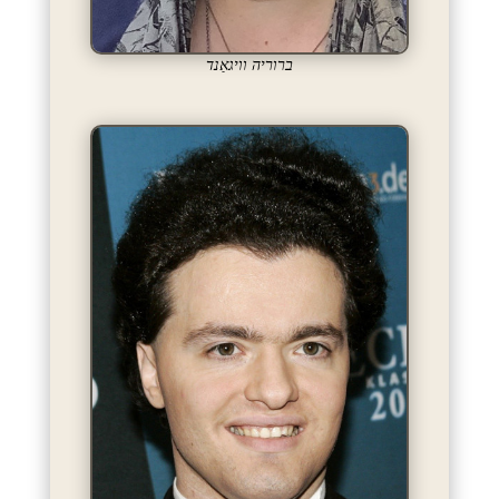
ברוריה וויגאַנד