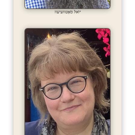
יואל מאַטוועיעוו