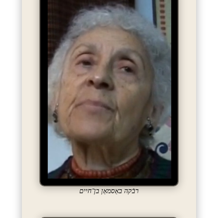
רבֿקה באַסמאַן בן־חיים