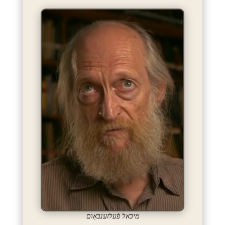
מיכאל פֿעלזענבאַום