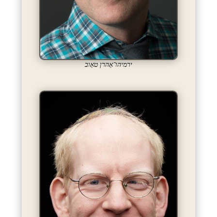
ירמיהו־אַהרן טאַוב