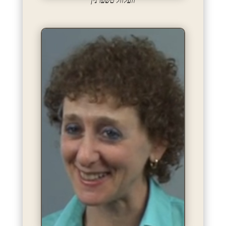
וועלוול טשערנין