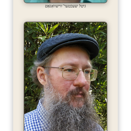
גיטל שעכטער־ווישוואַנאַט