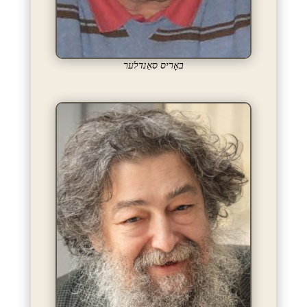
באָריס סאַנדלער