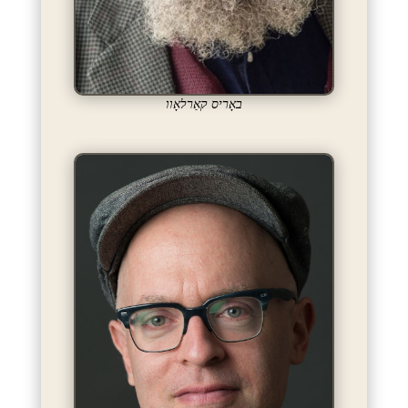
באָריס קאַרלאָוו