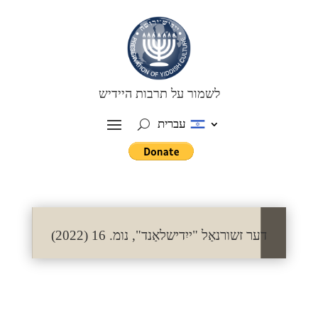
לשמור על תרבות היידיש
עברית
דער זשורנאַל "ייִדישלאַנד", נומ. 16 (2022)