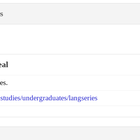
s
eal
es.
studies/undergraduates/langseries