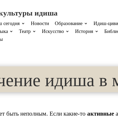
 культуры идиша
 сегодня
Новости
Образование
Идиш-циви
ыка
Театр
Искусство
История
Библи
ты
чение идиша в 
т быть неполным. Если какие-то
активные
а