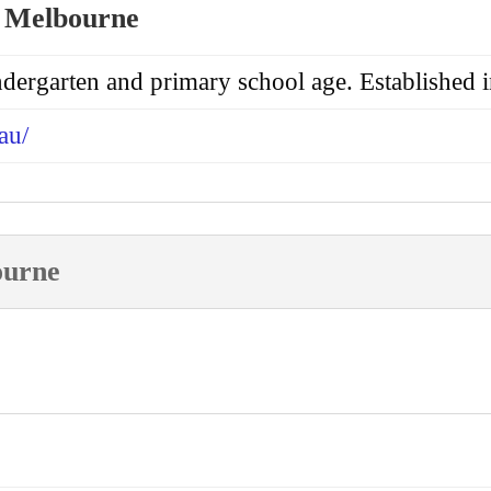
, Melbourne
ndergarten and primary school age. Established 
au/
ourne