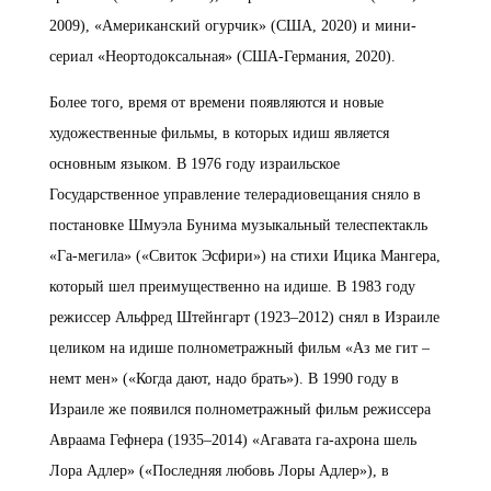
2009), «Американский огурчик» (США, 2020) и мини-
сериал «Неортодоксальная» (США-Германия, 2020).
Более того, время от времени появляются и новые
художественные фильмы, в которых идиш является
основным языком. В 1976 году израильское
Государственное управление телерадиовещания сняло в
постановке Шмуэла Бунима музыкальный телеспектакль
«Га-мегила» («Свиток Эсфири») на стихи Ицика Мангера,
который шел преимущественно на идише. В 1983 году
режиссер Альфред Штейнгарт (1923–2012) снял в Израиле
целиком на идише полнометражный фильм «Аз ме гит –
немт мен» («Когда дают, надо брать»). В 1990 году в
Израиле же появился полнометражный фильм режиссера
Авраама Гефнера (1935–2014) «Агавата га-ахрона шель
Лора Адлер» («Последняя любовь Лоры Адлер»), в