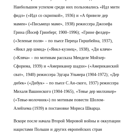
Наибольшим успехом среди них пользовались «Идл митн
фидл» («Идл со скрипкой», 1936) и «А бривеле дер
мамен» («Письмецо маме», 1938) режиссера Джозефа
Грина (Йосеф Гринберг, 1900–1996); «Грине фелдер»
(«Зеленые поля» – по пьесе Переца Гиршбейна, 1937),
«Янкл дер шмид» («Янкл-кузнец», 1938), «Ди кляче»
(«Кляча» – по мотивам рассказа Менделе Мойхер-
Сфорима, 1939) и «Американер шадхн» («Американский
сват», 1940) режиссера Эдгара Ульмера (1904-1972); «Дер
дибек» («Дибук» – по пьесе С.Ан-ского, 1937) режиссера
Михаля Вашинского (1904-1965), «Тевье дер милхикер»
(«Тевье-молочник») по мотивам повести Шолом-
Алейхема (1939) в постановке Мориса Шварца.
Вскоре после начала Второй Мировой войны и оккупации
нацистами Польши и других европейских стран