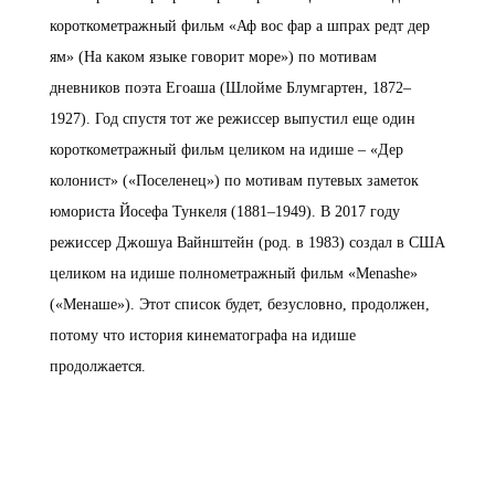
короткометражный фильм «Аф вос фар а шпрах редт дер
ям» (На каком языке говорит море») по мотивам
дневников поэта Егоаша (Шлойме Блумгартен, 1872–
1927). Год спустя тот же режиссер выпустил еще один
короткометражный фильм целиком на идише – «Дер
колонист» («Поселенец») по мотивам путевых заметок
юмориста Йосефа Тункеля (1881–1949). В 2017 году
режиссер Джошуа Вайнштейн (род. в 1983) создал в США
целиком на идише полнометражный фильм «Menashe»
(«Менаше»). Этот список будет, безусловно, продолжен,
потому что история кинематографа на идише
продолжается.