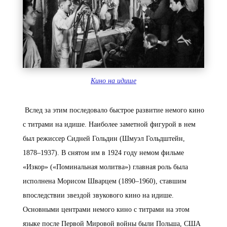
Кино на идише
Вслед за этим последовало быстрое развитие немого кино
с титрами на идише. Наиболее заметной фигурой в нем
был режиссер Сидней Гольдин (Шмуэл Гольдштейн,
1878–1937). В снятом им в 1924 году немом фильме
«Изкор» («Поминальная молитва») главная роль была
исполнена Морисом Шварцем (1890–1960), ставшим
впоследствии звездой звукового кино на идише.
Основными центрами немого кино с титрами на этом
языке после Первой Мировой войны были Польша, США