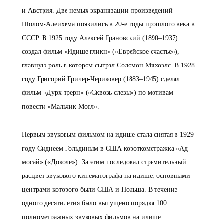
и Австрия. Две немых экранизации произведений
Шолом-Алейхема появились в 20-е годы прошлого века в
СССР. В 1925 году Алексей Грановский (1890–1937)
создал фильм «Идише гликн» («Еврейское счастье»),
главную роль в котором сыграл Соломон Михоэлс. В 1928
году Григорий Гричер-Чериковер (1883–1945) сделал
фильм «Дурх трерн» («Сквозь слезы») по мотивам
повести «Мальчик Мотл».
Первым звуковым фильмом на идише стала снятая в 1929
году Сиднеем Гольдиным в США короткометражка «Ад
мосай» («Доколе»). За этим последовал стремительный
расцвет звукового кинематографа на идише, основными
центрами которого были США и Польша. В течение
одного десятилетия было выпущено порядка 100
полнометражных звуковых фильмов на идише.