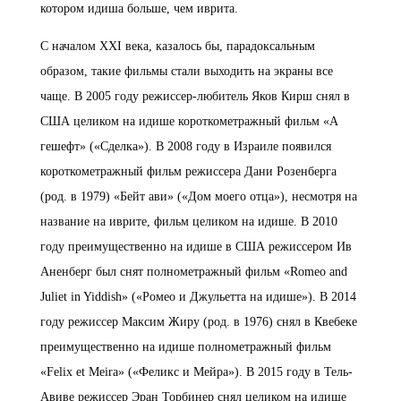
котором идиша больше, чем иврита.
С началом XXI века, казалось бы, парадоксальным
образом, такие фильмы стали выходить на экраны все
чаще. В 2005 году режиссер-любитель Яков Кирш снял в
США целиком на идише короткометражный фильм «А
гешефт» («Сделка»). В 2008 году в Израиле появился
короткометражный фильм режиссера Дани Розенберга
(род. в 1979) «Бейт ави» («Дом моего отца»), несмотря на
название на иврите, фильм целиком на идише. В 2010
году преимущественно на идише в США режиссером Ив
Аненберг был снят полнометражный фильм «Romeo and
Juliet in Yiddish» («Ромео и Джульетта на идише»). В 2014
году режиссер Максим Жиру (род. в 1976) снял в Квебеке
преимущественно на идише полнометражный фильм
«Felix et Meira» («Феликс и Мейра»). В 2015 году в Тель-
Авиве режиссер Эран Торбинер снял целиком на идише