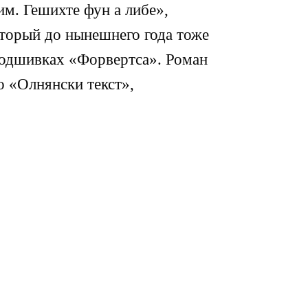
м. Гешихте фун а либе»,
оторый до нынешнего года тоже
подшивках «Форвертса». Роман
о «Олнянски текст»,