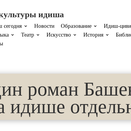
 культуры идиша
 сегодня
Новости
Образование
Идиш-циви
ыка
Театр
Искусство
История
Библи
ты
дин роман Баше
а идише отдель