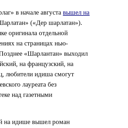
рлаг» в начале августа
вышел на
Шарлатан» («Дер шарлатан»).
ыке оригинала отдельной
ниях на страницах нью-
. Позднее «Шарлантан» выходил
йский, на французский, на
ец, любители идиша смогут
евского лауреата без
теке над газетными
ой на идише вышел роман