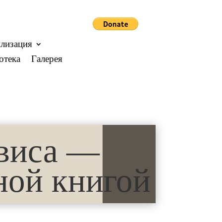
лизация
отека
Галерея
виса —
ной книгой