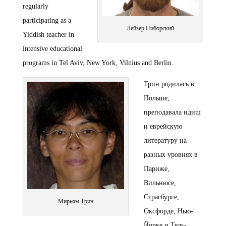
regularly
participating as a
Лейзер Ниборский
Yiddish teacher in
intensive educational
programs in Tel Aviv, New York, Vilnius and Berlin.
Трин родилась в
Польше,
преподавала идиш
и еврейскую
литературу на
разных уровнях в
Париже,
Вильнюсе,
Страсбурге,
Мирьям Трин
Оксфорде, Нью-
Йорке и Тель-