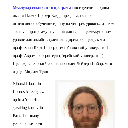
Международная летняя программа
по изучению идиша
имени Наоми Правер-Кадар предлагает очное
интенсивное обучение идишу на четырех уровнях, а также
заочную программу изучения идиша на промежуточном
уровне для онлайн-студентов. Директора программы –
проф. Хана Вирт-Нешер (Тель-Авивский университет) и
проф. Авром Новерштерн (Еврейский университет).
Преподавательский состав включает Лейзера Ниборского
и д-ра Мирьям Трин.
Niborski, born in
Buenos Aires, grew
up in a Yiddish-
speaking family in
Paris. For many
years, he has been