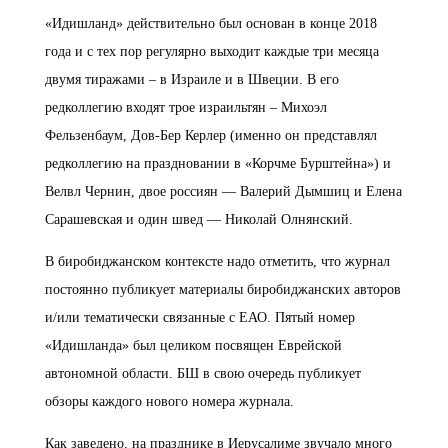
«Идишланд» действительно был основан в конце 2018
года и с тех пор регулярно выходит каждые три месяца
двумя тиражами – в Израиле и в Швеции. В его
редколлегию входят трое израильтян – Михоэл
Фельзенбаум, Дов-Бер Керлер (именно он представлял
редколлегию на праздновании в «Корчме Бурштейна») и
Велвл Чернин, двое россиян — Валерий Дымшиц и Елена
Сарашевская и один швед — Николай Олнянский.
В биробиджанском контексте надо отметить, что журнал
постоянно публикует материалы биробиджанских авторов
и/или тематически связанные с ЕАО. Пятый номер
«Идишланда» был целиком посвящен Еврейской
автономной области. БШ в свою очередь публикует
обзоры каждого нового номера журнала.
Как заведено, на празднике в Иерусалиме звучало много