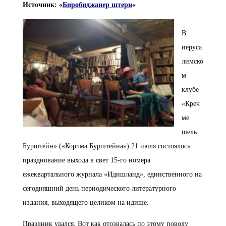
Источник: «
Биробиджанер штерн
«
В
иеруса
лимско
м
клубе
«Креч
ме
шель
Бурштейн» («Корчма Бурштейна») 21 июля состоялось
празднование выхода в свет 15-го номера
ежеквартального журнала «Идишланд», единственного на
сегодняшний день периодического литературного
издания, выходящего целиком на идише.
Праздник удался. Вот как отозвалась по этому поводу