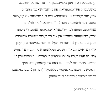
קאָנטעקסט דאַרף מען באַצייכענען, אַז דער זשורנאַל שטעלט
באַשטענדיק פֿאָר מאַטעריאַלן פֿון ביראָבידזשאַנער מחברים
און/אָדער פֿאַרבונדענע טעמאַטיש מיט דער ייִדישער אויטאָנאָמער
געגנט. דער פֿינפֿטער נומער פֿון “ייִדישלאַנד” איז פֿולקום
געווידמעט געווען דער ייִדישער אויטאָנאָמער געגנט. די צײַטונג
“ביראָבידזשאַנער שטערן” אין איר ריי פֿאַרעפֿנטלעכט איבערזיכטן
וועגן נײַע נומערן פֿון דעם זשורנאַל. ווי דער שטייגער איז, האָבן
אויף דער פֿײַערונג אין ירושלים געקלונגען אַ סך זינגלידער. צווישן
אַנדערס האָט דאָרט אַרויסגעטראָטן די באַוווּסטע אויספֿילערין פֿון
ייִדישע לידער רותּ לעווין. עס האָט איר אַקאָמפּאַנירט אויף
קלאַסישער גיטאַרע אַלעקסיי בעלאָוסאָוו (דער זון פֿונעם באַקאַנטן
ייִדישן דיכטער אלכּסנדר בעלאָוסאָוו).
וו. פּיריאַטיניסקי