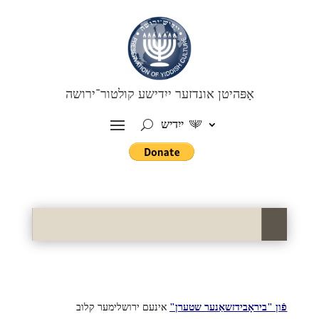
אָפּהיטן אונדזער ייִדישע קולטור־ירושה
ייִדיש
פֿון "ביראָבידזשאַנער שטערן"
אינעם ירושלימער קלוב