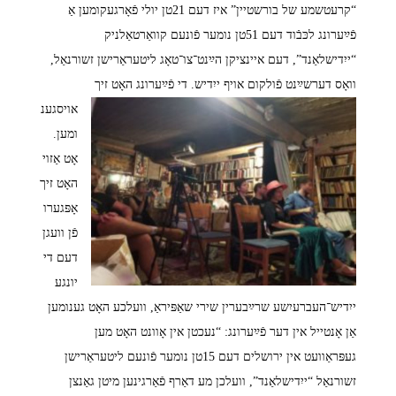
“קרעטשמע של בורשטיין” איז דעם 21טן יולי פֿאָרגעקומען אַ
פֿײַערונג לכּבֿוד דעם 51טן נומער פֿונעם קוואַרטאַלניק
“ייִדישלאַנד”, דעם איינציקן הײַנט־צו־טאָג ליטעראַרישן זשורנאַל,
וואָס דערשײַנט פֿולקום אויף ייִדיש.
די פֿײַערונג האָט זיך
אויסגענ
ומען.
אָט אַזוי
האָט זיך
אָפּגערו
פֿן וועגן
דעם די
יונגע
ייִדיש־העברעיִשע שרײַבערין שירי שאַפּיראַ, וועלכע האָט גענומען
אַן אָנטייל אין דער פֿײַערונג: “נעכטן אין אָוונט האָט מען
געפּראַוועט אין ירושלים דעם 15טן נומער פֿונעם ליטעראַרישן
זשורנאַל “ייִדישלאַנד”, וועלכן מע דאַרף פֿאַרגינען מיטן גאַנצן