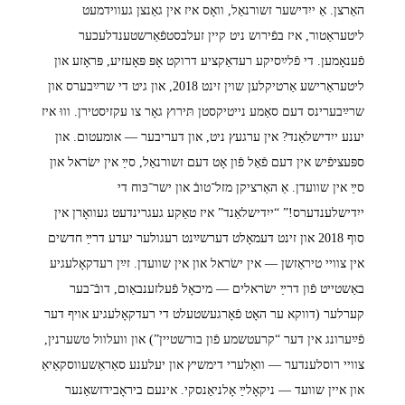
האַרצן. אַ ייִדישער זשורנאַל, וואָס איז אין גאַנצן געווידמעט
ליטעראַטור, איז בפֿירוש ניט קיין זעלבסטפֿאַרשטענדלעכער
פֿענאָמען. די פֿלײַסיקע רעדאַקציע דרוקט אָפּ פּאָעזיע, פּראָזע און
ליטעראַרישע אַרטיקלען שוין זינט 2018, און גיט די שרײַבערס און
שרײַבערינס דעם סאַמע נייטיקסטן תּירוץ גאָר צו עקזיסטירן. וווּ איז
יענע ייִדישלאַנד? אין ערגעץ ניט, און דעריבער — אומעטום. און
ספּעציפֿיש אין דעם פֿאַל פֿון אָט דעם זשורנאַל, סײַ אין ישׂראל און
סײַ אין שוועדן. אַ האַרציקן מזל־טובֿ און ישר־כּוח די
ייִדישלענדערס!” “ייִדישלאַנד” איז טאַקע געגרינדעט געוואָרן אין
סוף 2018 און זינט דעמאָלט דערשײַנט רעגולער יעדע דרײַ חדשים
אין צוויי טיראַזשן — אין ישֹראל און אין שוועדן. זײַן רעדקאָלעגיע
באַשטייט פֿון דרײַ ישֹראלים — מיכאָל פֿעלזענבאַום, דובֿ־בער
קערלער (דווקא ער האָט פֿאָרגעשטעלט די רעדקאָלעגיע אויף דער
פֿײַערונג אין דער “קרעטשמע פֿון בורשטיין”) און וועלוול טשערנין,
צוויי רוסלענדער — וואַלערי דימשיץ און יעלענע סאַראַשעווסקאַיאַ
און איין שוועד — ניקאָלײַ אָלניאַנסקי. אינעם ביראָבידזשאַנער