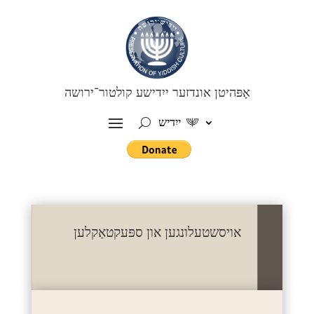
אָפּהיטן אונדזער ייִדישע קולטור־ירושה
ייִדיש
אויסשטעלונגען און ספּעקטאַקלען