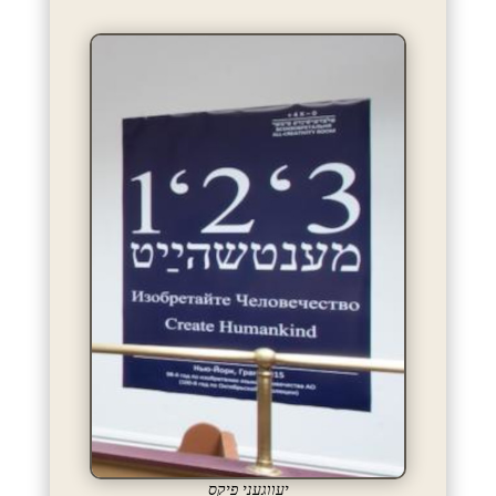
יעווגעני פיקס