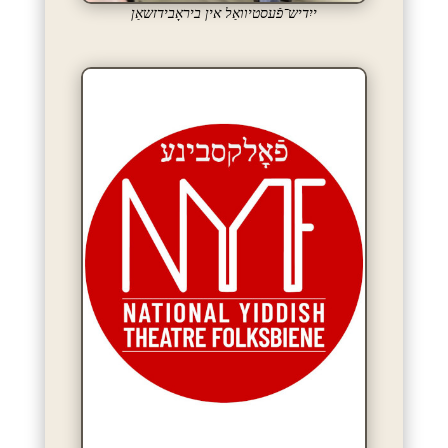
ייִדיש־פֿעסטיוואַל אין ביראָבידזשאַן