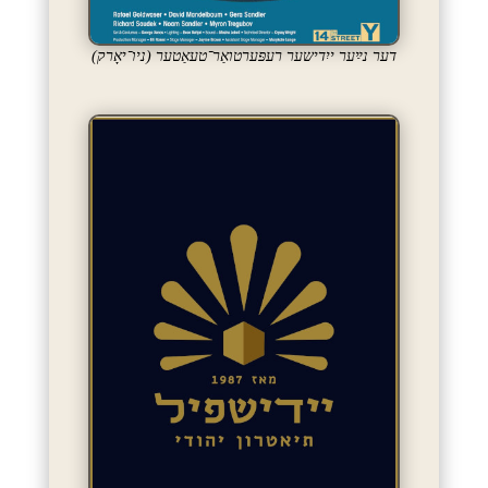
דער נײַער ייִדישער רעפּערטואַר־טעאַטער (ניו־יאָרק)