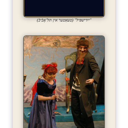
"ייִדישפּיל" (טעאַטער אין תּל־אָבֿיבֿ)