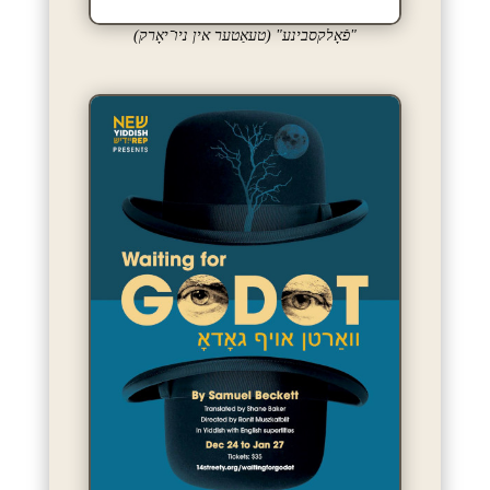
"פֿאָלקסבינע" (טעאַטער אין ניו־יאָרק)