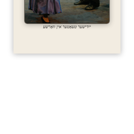
ייִדישער טעאַטער אין וואַרשע