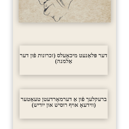
דער פּלאַנעט מיכאָעלס
(זכרונות פֿון דער
אַלמנה)
ברעקלעך פֿון אַ דערמאָרדעטן טעאַטער
(ווידעאָ אויף רוסיש און ייִדיש)