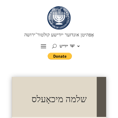
אָפּהיטן אונדזער ייִדישע קולטור־ירושה
ייִדיש
שלמה מיכאָעלס