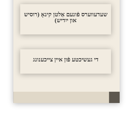
שעדעווערס פֿונעם אַלטן קינאָ (רוסיש
און ייִדיש)
די געשיכטע פֿון איין צייכענונג