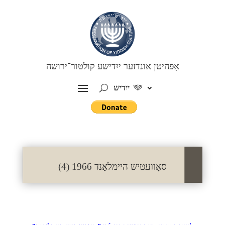
אָפּהיטן אונדזער ייִדישע קולטור־ירושה
ייִדיש
סאָוועטיש היימלאַנד 1966 (4)