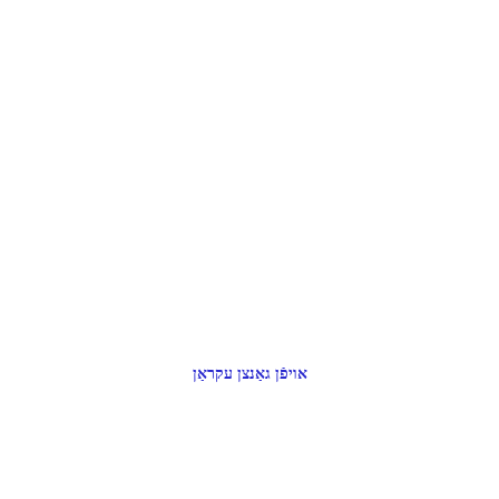
אויפֿן גאַנצן עקראַן