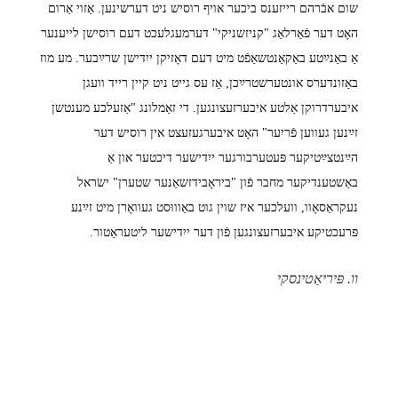
שום אבֿרהם רייזענס ביכער אויף רוסיש ניט דערשינען. אַזוי אַרום
האָט דער פֿאַרלאַג "קניזשניקי" דערמעגלעכט דעם רוסישן לייענער
אַ באַנײַטע באַקאַנטשאַפֿט מיט דעם דאָזיקן ייִדישן שרײַבער. מע מוז
באַזונדערס אונטערשטרײַכן, אַז עס גייט ניט קיין רייד וועגן
איבערדרוקן אַלטע איבערזעצונגען. די זאַמלונג "אַזעלכע מענטשן
זײַנען געווען פֿריִער" האָט איבערגעזעצט אין רוסיש דער
הײַנטצײַטיקער פּעטערבורגער ייִדישער דיכטער און אַ
באַשטענדיקער מחבר פֿון "ביראָבידזשאַנער שטערן" ישׂראל
נעקראַסאָוו, וועלכער איז שוין גוט באַוווּסט געוואָרן מיט זײַנע
פּרעכטיקע איבערזעצונגען פֿון דער ייִדישער ליטעראַטור.
וו. פּיריאַטינסקי