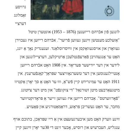
גרויסע
זאַמלונג
דערציי
לונגען פֿון אבֿרהם רייזענען (1876 – 1953) אונטערן טיטל
"אַזעלכע מענטשן זײַנען געווען פֿריִער". אבֿרהם רייזען איז געבוירן
געוואָרן און אויסגעוואַקסן אין ווײַסרוסלאַנד. זענענדיק נאָך אַ יונג,
האָט ער אָנגעהויבן פֿאַרעפֿנטלעכן אַרטיקלען, דערציילונגען און
לידער אין דער ייִדישער פּעריאָד. אין 1908 האָט אבֿרהם רייזען
אָנטיילגענומען אין דער טשערנאָוויצער שפּראַך־קאָנפֿערענץ. אין
1911 האָט ער עמיגרירט קיין פֿש"אַ, וווּ ער האָט אַ סך יאָרן אַקטיוו
מיטגעאַרבעט מיטן זשורנאַל "די צוקונפֿט" און מיט דער צײַטונג
"פֿאָרווערטס". אַברהם רייזען איז געווען זייער אַ פּראָדוקטיווער
מחבר, ער האָט געשריבן פּראָזע, דראַמאַטורגיע און פּאָעזיע.
זײַנע ווערק האָט מען איבערגעזעצט אין אַ ריי שפּראַכן, בתוכם אויף
ענגליש, העברעיִש און רוסיש, אָבער זינט די 30ער יאָרן זײַנען קיין