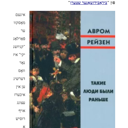
פֿון "
ביראָבידזשאַנער שטערן
"
אינעם
מאָסקוו
ער
פֿאַרלאַג
"קניזשנ
יקי" איז
נאָר
וואָס
דערשינ
ען אין
איבערז
עצונג
אויף
רוסיש
אַ