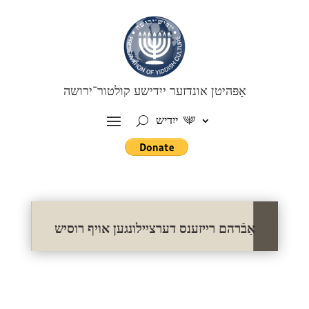
אָפּהיטן אונדזער ייִדישע קולטור־ירושה
ייִדיש
אַבֿרהם רייזענס דערציילונגען אויף רוסיש