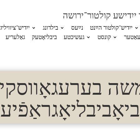
 ייִדישע קולטור־ירושה
ייִדיש־קולטור הײַנט
נײַעס
בילדונג
ייִדיש־ציוויליז
אַטער
קונסט
געשיכטע
ביבליאָטעק
גאַלעריע
שה בערעגאָווסקי:
ביאָביבליאָגראַפֿיע