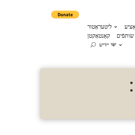
אַציע
ליטעראַטור
שותּפֿים
קאָנטאַקטן
ייִדיש