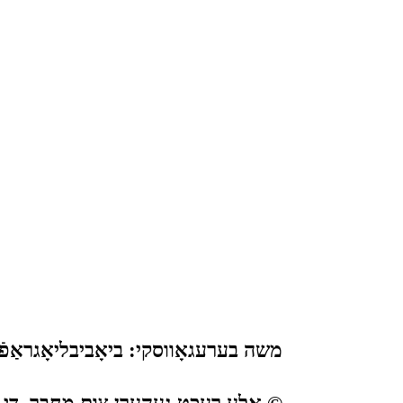
משה בערעגאָווסקי: ביאָביבליאָגראַפֿישע