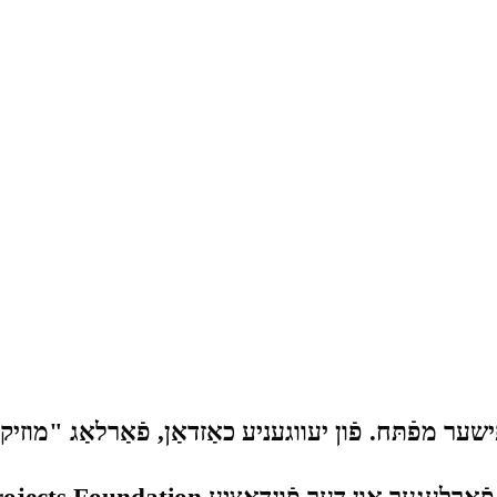
ר מפֿתּח. פֿון יעווגעניע כאַזדאַן, פֿאַרלאַג "מוזיקאַ",