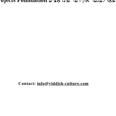
 פֿונדאַציע Heritage Projects Foundation.
Contact:
info@yiddish-culture.com