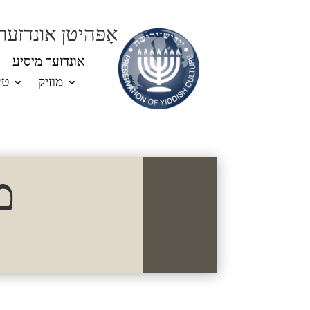
אָפּהיטן אונדזער
אונדזער מיסיע
מוזיק
טע
מ