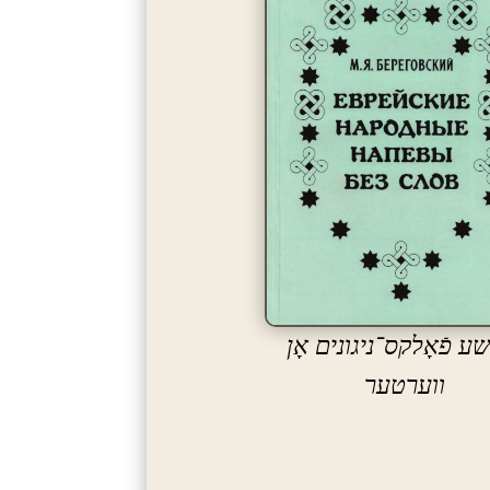
ישע פֿאָלקס־ניגונים אָן
ווערטער