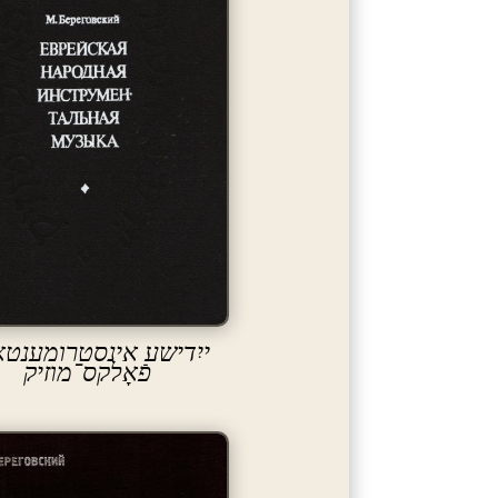
ייִדישע אינסטרומענטא
פֿאָלקס־מוזיק