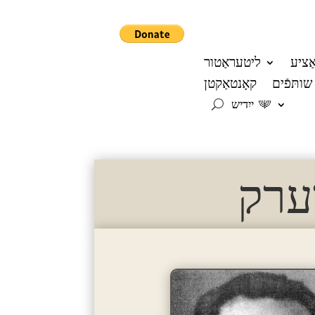
אַציע
ליטעראַטור
שותּפֿים
קאָנטאַקטן
ייִדיש
ערק