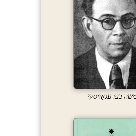
שה בערעגאָווסקי