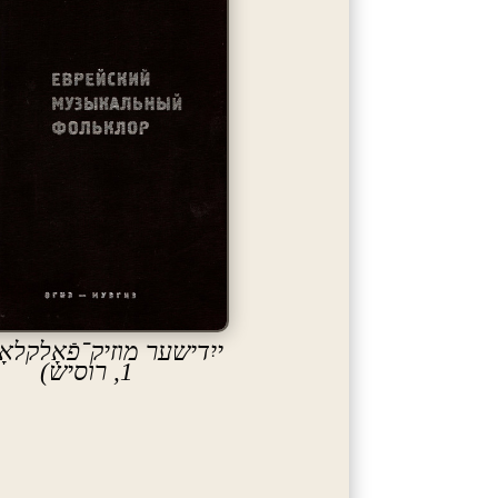
ייִדישער מוזיק־פֿאָלקלאָ
1, רוסיש)