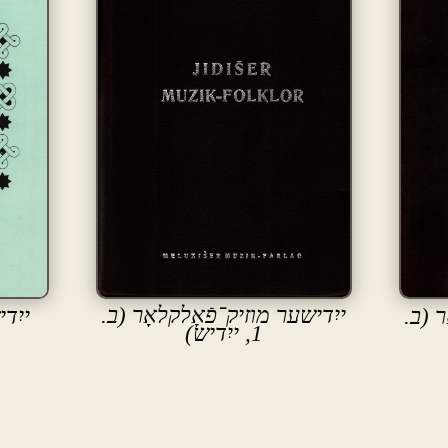
ייִדישער מוזיק־פֿאָלקלאָר (ב.
ר (ב.
ייִד
1, ייִדיש)