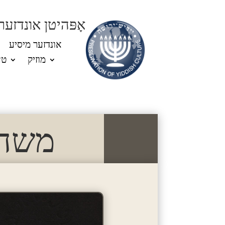
אָפּהיטן אונדזער
אונדזער מיסיע
מוזיק
טע
משה 