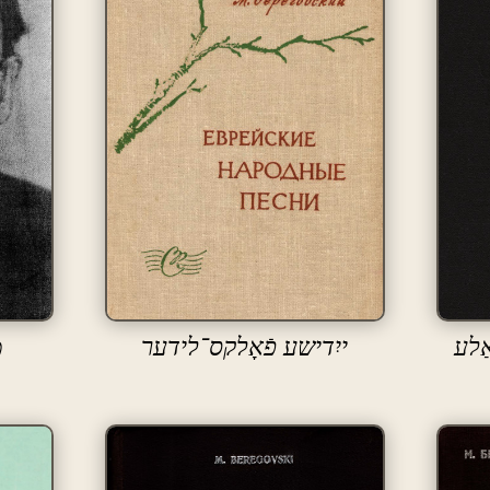
ַלע
ייִדישע פֿאָלקס־לידער
מ