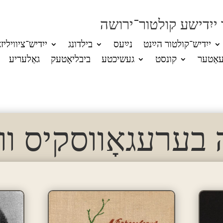
 ייִדישע קולטור־ירושה
ייִדיש־קולטור הײַנט
נײַעס
בילדונג
ייִדיש־ציוויליז
אַטער
קונסט
געשיכטע
ביבליאָטעק
גאַלעריע
בערעגאָווסקיס וו