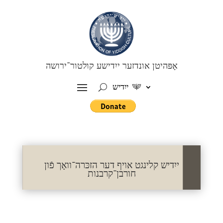
אָפּהיטן אונדזער ייִדישע קולטור־ירושה
ייִדיש
ייִדיש קלינגט אויף דער הזכּרה־וואָך פֿון
חורבן־קרבנות