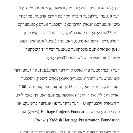
אין אַלע געגנטן פֿון רוסלאַנד גייען ווײַטער אָן אונטערנעמונגען פֿון
דער 10טער יערלעכער הזכּרה־וואָך פֿון חורבן־קרבנות, פֿאַרבונדן
מיטן אינטערנאַציאָנאַלן חורבן־טאָג, וועלכער ווערט אָפּגעמערקט
דעם 27סטן יאַנואַר. די הזכּרה־וואָך, דורכגעפֿירט בראָש מיטן
רוסלענדיש ייִדישן קאָנגרעס, האָט זיך אָפֿיציעל אָנגעהויבן דעם
18טן יאַנואַר אינעם מאָסקווער טעאַטער "בײַ די ניקיטסקער
טויערן" און וועט זיך שליסן דעם 31סטן יאַנואַר.
דער וויכטיקסטער ערן־גאַסט אויף דער דערעפֿענונג איז געווען דער
סאָוועטישער מלחמה־וועטעראַן איוואַן מאַרטינישקין, וועלכער
האָט פּונקט יענעם טאָג, דעם 18טן יאַנואַר, געפּראַוועט זײַן 100־
יאָריקן יוביליי. אין די הזכּרה־אונטערנעמונגען האָט זיך באַטייליקט
ד״ר מאַרק זילבערקוויט – דער גרינדער פֿון אונדזער פּראָיעקט און
פֿון די פֿונדאַנציעס Heritage Projects Foundation (פֿש״אַ) און
Yiddish Heritage Preservation Foundation (ישׂראל).
בעת דעם דערעפֿענונג־אָוונט זענען די שמועסן מיט די געערטע