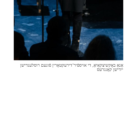
אַנאַ באָקשיצקאַיאַ, די אויספֿיר־דירעקטאָרין פֿונעם רוסלענדישן
ייִדישן קאָנגרעס