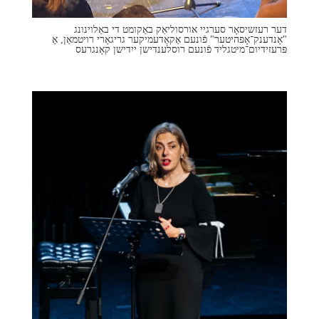
דער רעזשיסאָר סערגיי אורסוליאַק באַקומט די באַלוינונג
"אָנדענק־אָפּהיטער" פֿונעם אַקאַדעמיקער גריגאָרי רויטמאַן, אַ
פּרעזידיום־מיטגליד פֿונעם רוסלענדישן ייִדישן קאָנגרעס