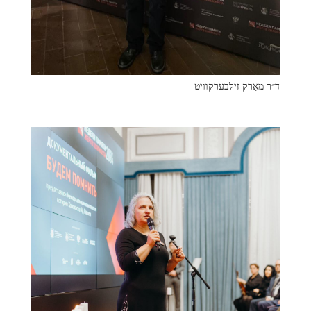
ד״ר מאַרק זילבערקוויט