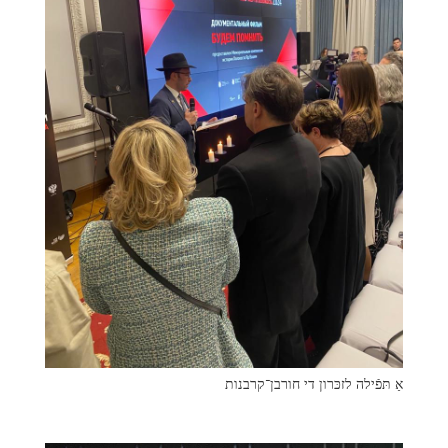
אַ תּפֿילה לזכּרון די חורבן־קרבנות