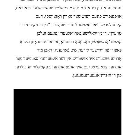
געסט געגאַנגען בײַנאַנד מיט אַ מוזיקאַליש־טעאַטראַלער פּראָגראַם,
אויפֿגעפֿירט פֿונעם רעזשיסאָר מאַרק ראָזאָווסקי, דעם
קינסטלערישן פֿאַרוואַלטער פֿונעם טעאַטער "בײַ די ניקיטסקער
טויערן". די מוזיקאַלישע פֿאַרוואַלטערין פֿונעם זעלבן
קולטור־אַנשטאַלט, טאַטיאַנאַ רעווזינאַ, איז אויפֿגעטראָטן מיט אַ
פּאָפּורי פֿון ייִדישער לידער. מיט פֿאַרגעניגן האָבן מיר
אַרויסגעשטעלט איר אויפֿטריט אין דער אינטערנעץ סצעפּיעל פֿאַר
אונדזער פּראָיעקט. זעט אויך אונטן אונדזערע עקסקלוזיווע בילדער
פֿון די הזכּרה־אונטערנעמונגען.