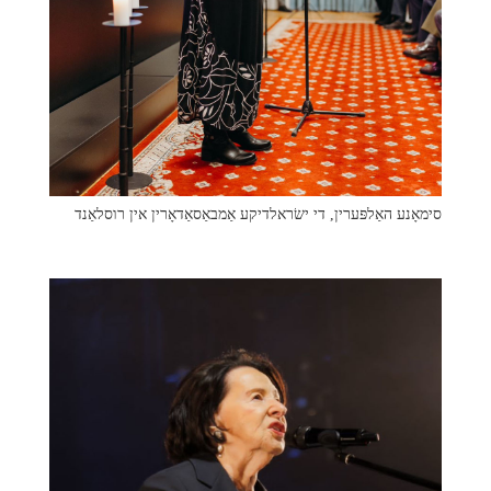
סימאָנע האַלפּערין, די ישׂראלדיקע אַמבאַסאַדאָרין אין רוסלאַנד