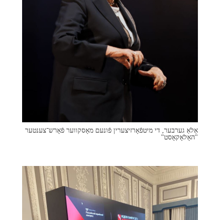
אַלאַ גערבער, די מיטפֿאָרזיצערין פֿונעם מאָסקווער פֿאָרש־צענטער
"האָלאָקאָסט"