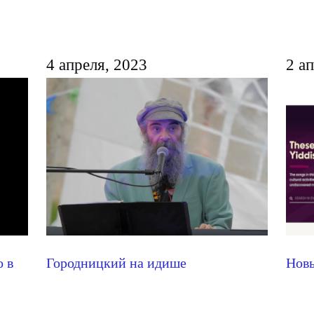
4 апреля, 2023
2 а
о в
Городницкий на идише
Новы