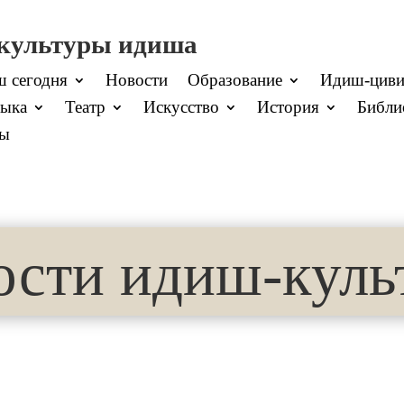
 культуры идиша
 сегодня
Новости
Образование
Идиш-циви
ыка
Театр
Искусство
История
Библи
ты
ости идиш-куль