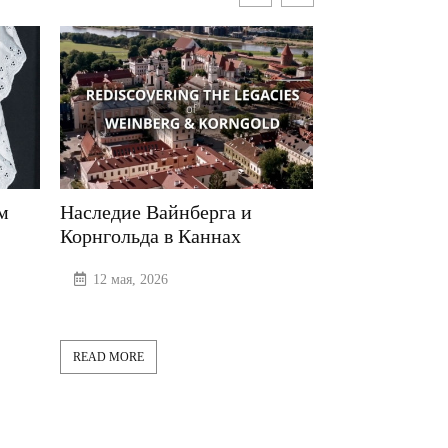
Наследие Вайнберга и
Павильон «Идишла
Корнгольда в Каннах
27 апреля, 2026
12 мая, 2026
READ MORE
READ MORE