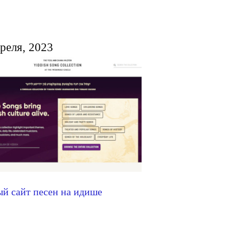
преля, 2023
й сайт песен на идише