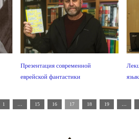
Презентация современной
Лекц
еврейской фантастики
язык
1
…
15
16
17
18
19
…