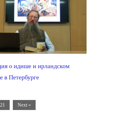
ия о идише и ирландском
е в Петербурге
21
Next »