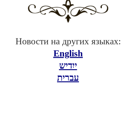
Новости на других языках:
English
ייִדיש
עברית