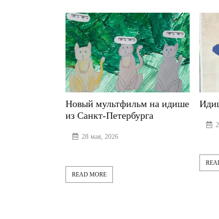
Новый мультфильм на идише
Идиш звуч
ие
из Санкт-Петербурга
д»
24 мая, 2
28 мая, 2026
READ MORE
READ MORE